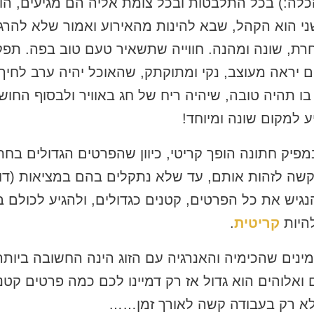
הכלה:) בכל התלבטות ובכל צומת אליה הם מגיעים, הו
ני הוא הקהל, שבא להינות מהאירוע ואמור שלא להרג
אחרת, שונה ומהנה. חווייה שתשאיר טעם טוב בפה. תפ
 יראה מעוצב, נקי ומתוקתק, שהאוכל יהיה ערב לחיך
 בו תהיה טובה, שיהיה ריח של חג באוויר ולבסוף החו
ע למקום שונה ומיוחד!
מפיק חתונה הופך קריטי, כיוון שהפרטים הגדולים בח
שקשה לזהות אותם, עד שלא נתקלים בהם במציאות (דו
גיש את כל הפרטים, קטנים כגדולים, ולהגיע לכולם ב
היות
קריטית
.
ינים שהכימיה והאנרגיה עם הזוג הינה החשובה ביותר!
אלוהים הוא גדול אז רק דמיינו לכם כמה פרטים קטני
לא רק בעבודה קשה לאורך זמן……