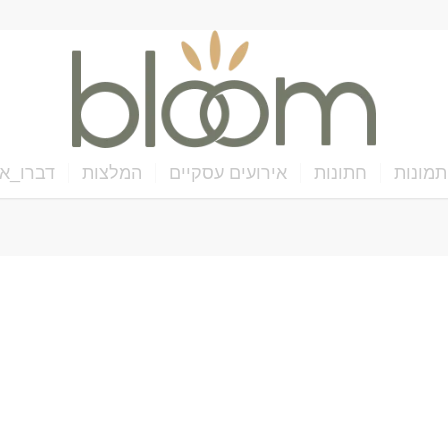
תמונות
חתונות
אירועים עסקיים
המלצות
דברו_אי