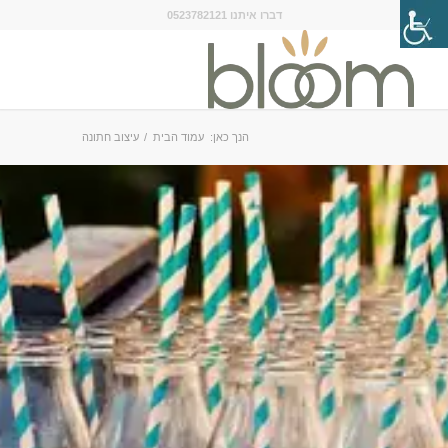
דברו איתנו 0523782121
הנך כאן:
עמוד הבית
/
עיצוב חתונה