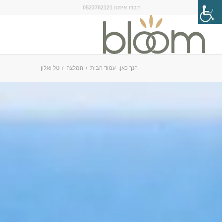
דברו איתנו 0523782121
הנך כאן:
עמוד הבית
/
המלצה
/
טל ואלון