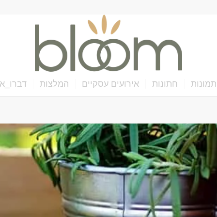
תמונות
חתונות
אירועים עסקיים
המלצות
דברו_אי