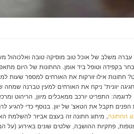
ן עברה משלב של אוכל טוב מוסיקה טובה ואלכוהול מ
ר בקפידה וטופל ביד אומן. החתונות של היום מתאפ
? חתונות אילו זורקות את האורחים למספר שעות למק
יגה יוונית" ניקח את האורחים למעין טברנה שמחה 
לדוגמה: התפריט יורכב ממאכלים מיוון, הריהוט ומרכזי
הפנים תקבל את הטאצ' של יוון. בנוסף כדי להגיע לר
ג החתונה
, מיתוג חתונה זה בעצם אביזר להשלמת האוו
פות, פתקיות ההושבה, שלטים שונים באירוע (על המזנ