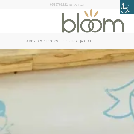
דברו איתנו 0523782121
הנך כאן:
עמוד הבית
/
מאמרים
/
מיתוג חתונה