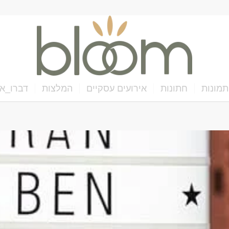
תמונות
חתונות
אירועים עסקיים
המלצות
דברו_אי