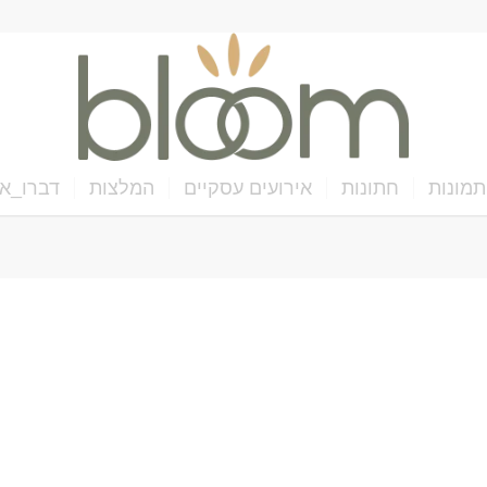
תמונות
חתונות
אירועים עסקיים
המלצות
דברו_אי