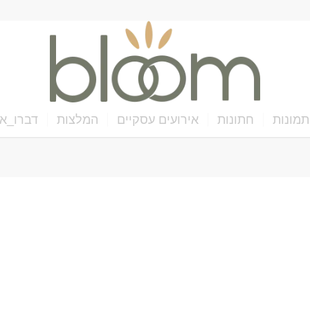
תמונות
חתונות
אירועים עסקיים
המלצות
דברו_אי