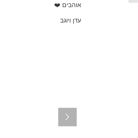
אוהבים ❤️
עדן ויוגב