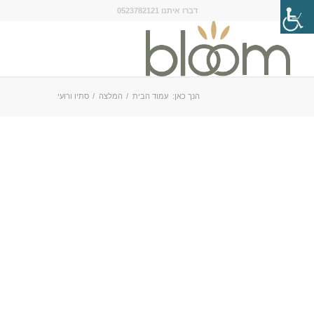
דברו איתנו 0523782121
הנך כאן:
עמוד הבית
/
המלצה
/
סתיו ורועי