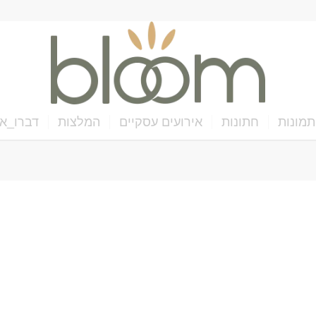
תמונות
חתונות
אירועים עסקיים
המלצות
דברו_אי