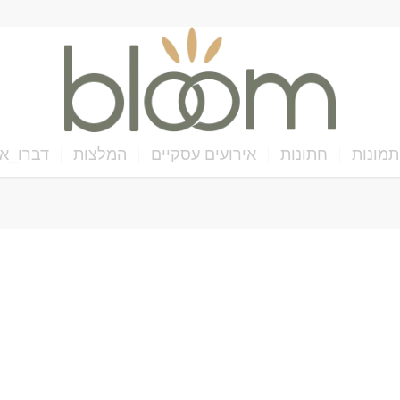
תמונות
חתונות
אירועים עסקיים
המלצות
דברו_אי