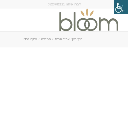
דברו איתנו 0523782121
הנך כאן:
עמוד הבית
/
המלצה
/
מיקה ועידו