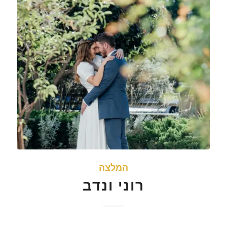
המלצה
רוני ונדב