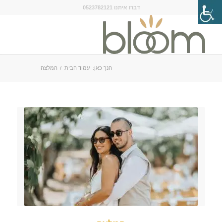
דברו איתנו 0523782121
הנך כאן:
עמוד הבית
/
המלצה