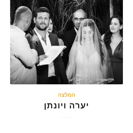
המלצה
יערה ויונתן