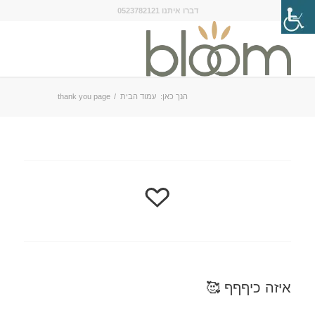
דברו איתנו 0523782121
הנך כאן:
עמוד הבית
/
thank you page
איזה כיףףף 🥰